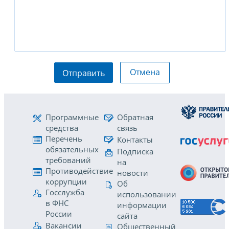
Отмена
Отправить
Программные
Обратная
средства
связь
Перечень
Контакты
обязательных
Подписка
требований
на
Противодействие
новости
коррупции
Об
Госслужба
использовании
в ФНС
информации
России
сайта
Вакансии
Общественный