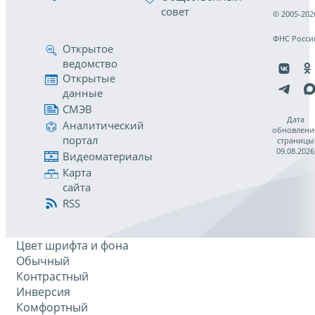
совет
© 2005-202
ФНС Росси
Открытое
ведомство
Открытые
данные
СМЭВ
Дата
Аналитический
обновлени
портал
страницы
09.08.2026
Видеоматериалы
Карта
сайта
RSS
Цвет шрифта и фона
Обычный
Контрастный
Инверсия
Комфортный