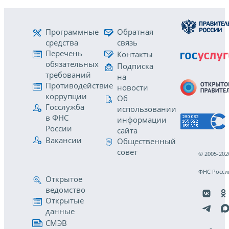
Программные
Обратная
средства
связь
Перечень
Контакты
обязательных
Подписка
требований
на
Противодействие
новости
коррупции
Об
Госслужба
использовании
в ФНС
информации
России
сайта
Вакансии
Общественный
совет
© 2005-202
ФНС Росси
Открытое
ведомство
Открытые
данные
СМЭВ