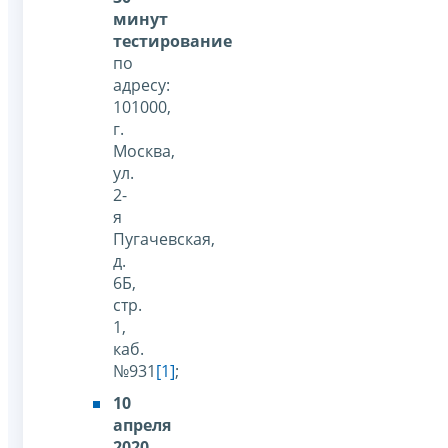
минут
тестирование
по
адресу:
101000,
г.
Москва,
ул.
2-
я
Пугачевская,
д.
6Б,
стр.
1,
каб.
№931
[1]
;
10
апреля
2020