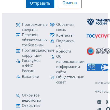
Отмена
Отправить
Программные
Обратная
средства
связь
Перечень
Контакты
обязательных
Подписка
требований
на
Противодействие
новости
коррупции
Об
Госслужба
использовании
в ФНС
информации
России
сайта
Вакансии
Общественный
совет
© 2005-202
ФНС Росси
Открытое
ведомство
Открытые