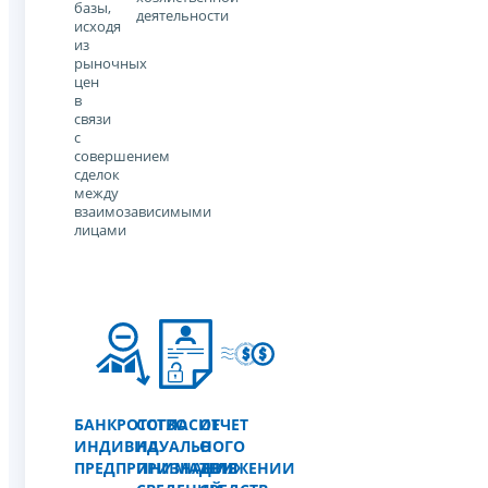
базы,
деятельности
исходя
из
рыночных
цен
в
связи
с
совершением
сделок
между
взаимозависимыми
лицами
БАНКРОТСТВО
СОГЛАСИЕ
ОТЧЕТ
ИНДИВИДУАЛЬНОГО
НА
О
ПРЕДПРИНИМАТЕЛЯ
ПРИЗНАНИЕ
ДВИЖЕНИИ