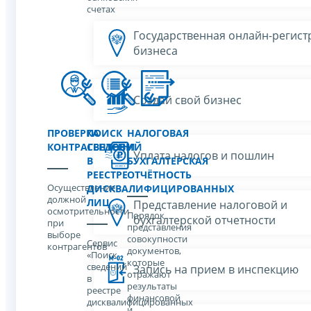
счетах
Государственная онлайн-регист
бизнеса
Создай свой бизнес
ПРОВЕРКА
ПОИСК
НАЛОГОВАЯ
КОНТРАГЕНТОВ
СВЕДЕНИЙ
И
Уплата налогов и пошлин
В
БУХГАЛТЕРСКАЯ
РЕЕСТРЕ
ОТЧЁТНОСТЬ
Осуществление
ДИСКВАЛИФИЦИРОВАННЫХ
должной
ЛИЦ
Представление налоговой и
осмотрительности
Порядок
бухгалтерской отчетности
при
представления
выборе
совокупности
Сервис
контрагентов
документов,
«Поиск
которые
сведений
Запись на прием в инспекцию
отражают
в
результаты
реестре
финансовой
дисквалифицированных
и