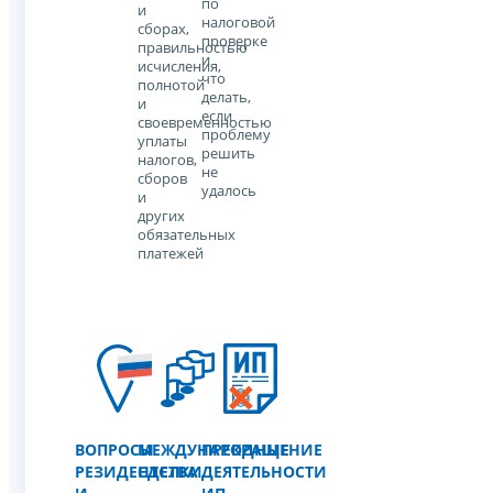
по
и
налоговой
сборах,
проверке
правильностью
и
исчисления,
что
полнотой
делать,
и
если
своевременностью
проблему
уплаты
решить
налогов,
не
сборов
удалось
и
других
обязательных
платежей
ВОПРОСЫ
МЕЖДУНАРОДНЫЕ
ПРЕКРАЩЕНИЕ
РЕЗИДЕНТСТВА
СДЕЛКИ
ДЕЯТЕЛЬНОСТИ