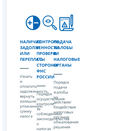
НАЛИЧИЕ
КОНТРОЛЬ
ПОДАЧА
ЗАДОЛЖЕННОСТИ
И
ЖАЛОБЫ
ИЛИ
ПРОВЕРКИ
В
ПЕРЕПЛАТЫ
СО
НАЛОГОВЫЕ
СТОРОНЫ
ОРГАНЫ
ФНС
Узнать
РОССИИ
и
Порядок
оплатить
подачи
задолженность,
жалобы
Порядок
вернуть
на
осуществления
излишне
действия/
контроля
уплаченную
бездействие
за
сумму
налоговых
соблюдением
налога
органов,
законодательства
обжалования
о
решения
налогах