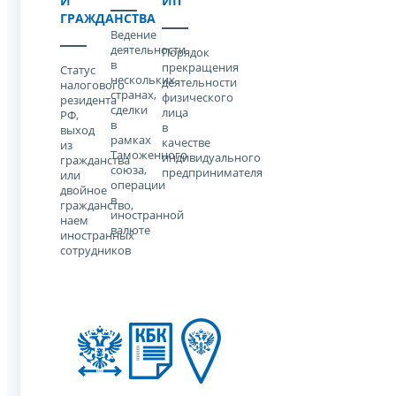
И
ИП
ГРАЖДАНСТВА
Ведение
деятельности
Порядок
в
прекращения
Статус
нескольких
деятельности
налогового
странах,
физического
резидента
сделки
лица
РФ,
в
в
выход
рамках
качестве
из
Таможенного
индивидуального
гражданства
союза,
предпринимателя
или
операции
двойное
в
гражданство,
иностранной
наем
валюте
иностранных
сотрудников