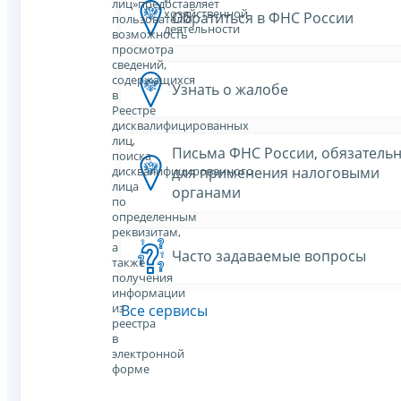
лиц»предоставляет
хозяйственной
Обратиться в ФНС России
пользователю
деятельности
возможность
просмотра
сведений,
содержащихся
Узнать о жалобе
в
Реестре
дисквалифицированных
лиц,
Письма ФНС России, обязатель
поиска
для применения налоговыми
дисквалифицированного
лица
органами
по
определенным
реквизитам,
а
Часто задаваемые вопросы
также
получения
информации
из
Все сервисы
реестра
в
электронной
форме