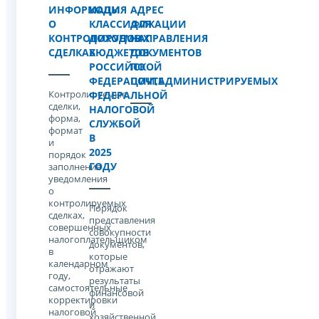
ИНФОРМАЦИЯ
КОДЫ
АДРЕС
О
КЛАССИФИКАЦИИ
ДЛЯ
КОНТРОЛИРУЕМЫХ
ДОХОДОВ
НАПРАВЛЕНИЯ
СДЕЛКАХ
БЮДЖЕТОВ
ДОКУМЕНТОВ
РОССИЙСКОЙ
ПО
ФЕДЕРАЦИИ,АДМИНИСТРИРУЕМЫХ
ПОЧТЕ
Контролируемые
ФЕДЕРАЛЬНОЙ
сделки,
НАЛОГОВОЙ
форма,
СЛУЖБОЙ
формат
В
и
2025
порядок
ГОДУ
заполнения
уведомления
о
контролируемых
Порядок
сделках,
представления
совершенных
совокупности
налогоплательщиком
документов,
в
которые
календарном
отражают
году,
результаты
самостоятельные
финансовой
корректировки
и
налоговой
хозяйственной