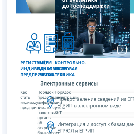
РЕГИСТРАЦИЯ
УЧЁТ
КОНТРОЛЬНО-
ИНДИВИДУАЛЬНОГО
БАНКОВСКИХ
КАССОВАЯ
ПРЕДПРИНИМАТЕЛЯ
СЧЕТОВ
ТЕХНИКА
Электронные сервисы
Как
Порядок
Порядок
стать
представления
регистрации
Предоставление сведений из Е
индивидуальным
информации
и
ЕГРИП в электронном виде
предпринимателем
в
учета
налоговые
ККТ
органы
об
Интеграция и доступ к базам да
открытых
ЕГРЮЛ и ЕГРИП
банковских