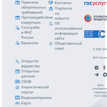
Перечень
Контакты
обязательных
Подписка
требований
на
Противодействие
новости
коррупции
Об
Госслужба
использовании
в ФНС
информации
России
сайта
Вакансии
Общественный
совет
© 2005-202
ФНС Росси
Открытое
ведомство
Открытые
данные
СМЭВ
Дата
Аналитический
обновлени
портал
страницы
16.01.2026
Видеоматериалы
Карта