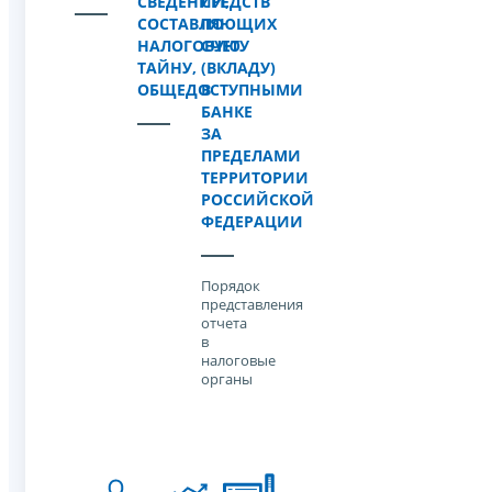
СВЕДЕНИЙ,
СРЕДСТВ
СОСТАВЛЯЮЩИХ
ПО
НАЛОГОВУЮ
СЧЕТУ
ТАЙНУ,
(ВКЛАДУ)
ОБЩЕДОСТУПНЫМИ
В
БАНКЕ
ЗА
ПРЕДЕЛАМИ
ТЕРРИТОРИИ
РОССИЙСКОЙ
ФЕДЕРАЦИИ
Порядок
представления
отчета
в
налоговые
органы