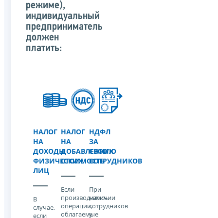
режиме),
индивидуальный
предприниматель
должен
платить:
НАЛОГ
НАЛОГ
НДФЛ
НА
НА
ЗА
ДОХОДЫ
ДОБАВЛЕННУЮ
СВОИХ
ФИЗИЧЕСКИХ
СТОИМОСТЬ
СОТРУДНИКОВ
ЛИЦ
Если
При
производились
наличии
В
операции,
сотрудников
случае,
облагаемые
у
если