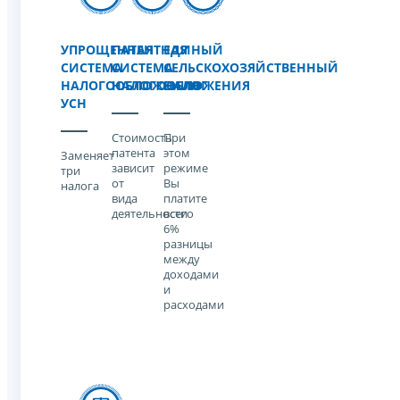
УПРОЩЕННАЯ
ПАТЕНТНАЯ
ЕДИНЫЙ
СИСТЕМА
СИСТЕМА
СЕЛЬСКОХОЗЯЙСТВЕННЫЙ
НАЛОГООБЛОЖЕНИЯ
НАЛОГООБЛОЖЕНИЯ
НАЛОГ
УСН
Стоимость
При
патента
этом
Заменяет
зависит
режиме
три
от
Вы
налога
вида
платите
деятельности
всего
6%
разницы
между
доходами
и
расходами