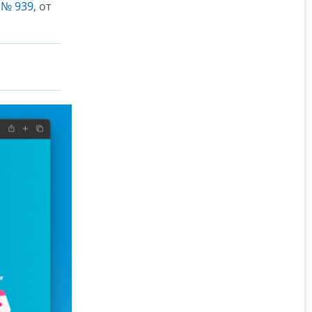
 № 939
, от