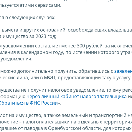
льзуется этими сервисами.
я в следующих случаях:
о вычета и других оснований, освобождающих владельца
 имущество за 2023 год;
м уведомлении составляет менее 300 рублей, за исключ
ления в календарном году, по истечении которого утра
 уведомления.
 можно дополнительно получить, обратившись с
заявле
ческие лица, или в МФЦ, предоставляющий такую услугу.
мущества не получит налоговое уведомление, то ему рек
 информацию
через личный кабинет налогоплательщика
ил
Обратиться в ФНС России
».
лог на имущество, а также земельный и транспортный н
ключение – налогоплательщики на отдельных территория
адавшие от паводка в Оренбургской области, для которы