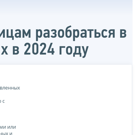
цам разобраться в
х в 2024 году
авленных
 с
ами или
ных и