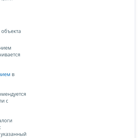
 объекта
ением
чивается
нием
в
омендуется
и с
алоги
х
х указанный