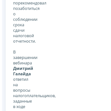
порекомендовал
позаботиться
о
соблюдении
срока
сдачи
налоговой
отчетности.
В
завершении
вебинара
Дмитрий
Галайда
ответил
на
вопросы
налогоплательщиков,
заданные
в ходе