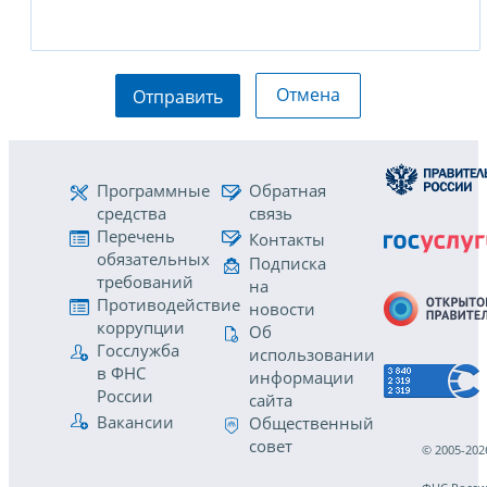
Отмена
Отправить
Программные
Обратная
средства
связь
Перечень
Контакты
обязательных
Подписка
требований
на
Противодействие
новости
коррупции
Об
Госслужба
использовании
в ФНС
информации
России
сайта
Вакансии
Общественный
совет
© 2005-202