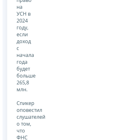
на
УСН в
2024
году,
если
доход
с
начала
года
будет
больше
265,8
млн.
Спикер
оповестил
слушателей
о том,
что
ФНС