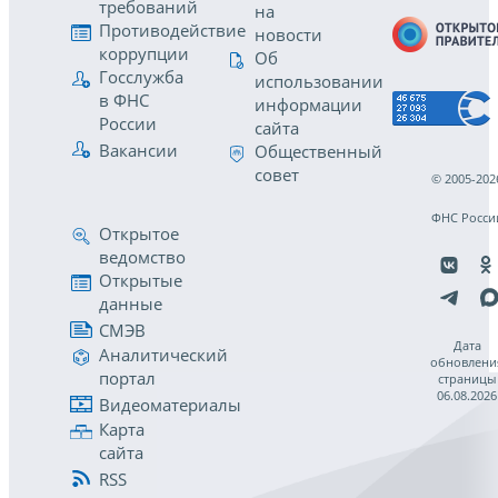
требований
на
Противодействие
новости
коррупции
Об
Госслужба
использовании
в ФНС
информации
России
сайта
Вакансии
Общественный
совет
© 2005-202
ФНС Росси
Открытое
ведомство
Открытые
данные
СМЭВ
Дата
Аналитический
обновлени
портал
страницы
06.08.2026
Видеоматериалы
Карта
сайта
RSS