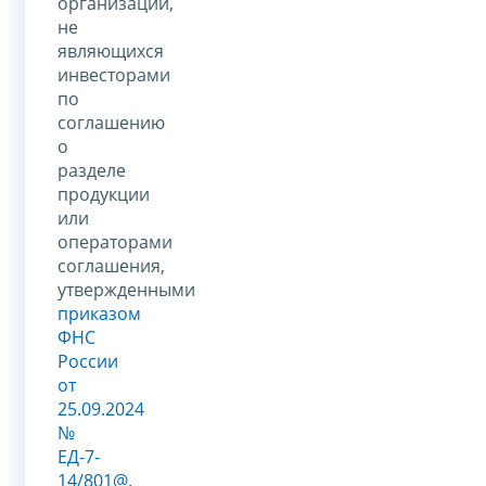
организаций,
не
являющихся
инвесторами
по
соглашению
о
разделе
продукции
или
операторами
соглашения,
утвержденными
приказом
ФНС
России
от
25.09.2024
№
ЕД-7-
14/801@
.