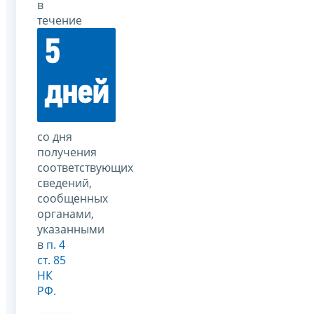
в
течение
5
дней
со дня
получения
соответствующих
сведений,
сообщенных
органами,
указанными
в
п. 4
ст. 85
НК
РФ.