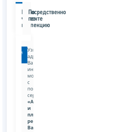
Непосредственно
По
через
почте
инспекцию
Узнать
Перейти
адрес
Вашей
инспекции
можно
с
помощью
сервиса:
«Адрес
и
платежные
реквизиты
Вашей