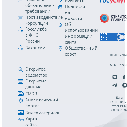
обязательных
Подписка
требований
на
Противодействие
новости
коррупции
Об
Госслужба
использовании
в ФНС
информации
России
сайта
Вакансии
Общественный
совет
© 2005-202
ФНС Росси
Открытое
ведомство
Открытые
данные
СМЭВ
Дата
Аналитический
обновлени
портал
страницы
09.08.2026
Видеоматериалы
Карта
сайта