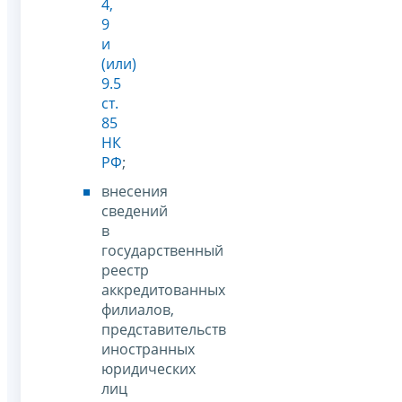
4,
9
и
(или)
9.5
ст.
85
НК
РФ
;
внесения
сведений
в
государственный
реестр
аккредитованных
филиалов,
представительств
иностранных
юридических
лиц