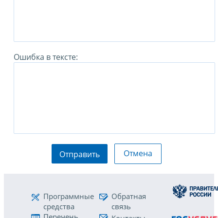
Ошибка в тексте:
Отмена
Отправить
Программные
Обратная
средства
связь
Перечень
Контакты