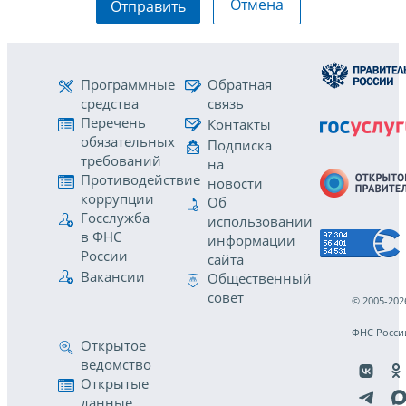
Отмена
Отправить
Программные
Обратная
средства
связь
Перечень
Контакты
обязательных
Подписка
требований
на
Противодействие
новости
коррупции
Об
Госслужба
использовании
в ФНС
информации
России
сайта
Вакансии
Общественный
совет
© 2005-202
ФНС Росси
Открытое
ведомство
Открытые
данные