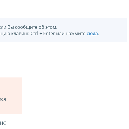
сли Вы сообщите об этом.
цию клавиш: Ctrl + Enter или нажмите
сюда
.
тся
ФНС