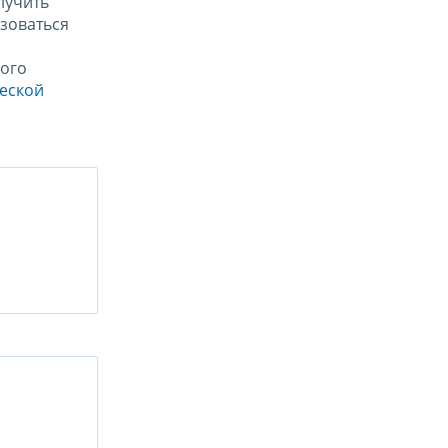
лучить
зоваться
ого
ческой