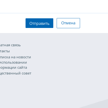
Отмена
Отправить
атная связь
такты
писка на новости
использовании
ормации сайта
ественный совет