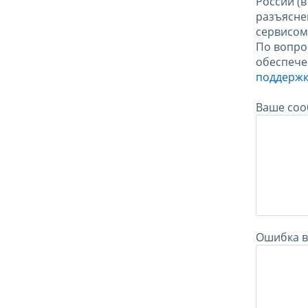
России (
разъясне
сервисо
По вопро
обеспече
поддержк
Ваше соо
Ошибка в 