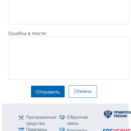
Ошибка в тексте:
Отмена
Отправить
Программные
Обратная
средства
связь
Перечень
Контакты