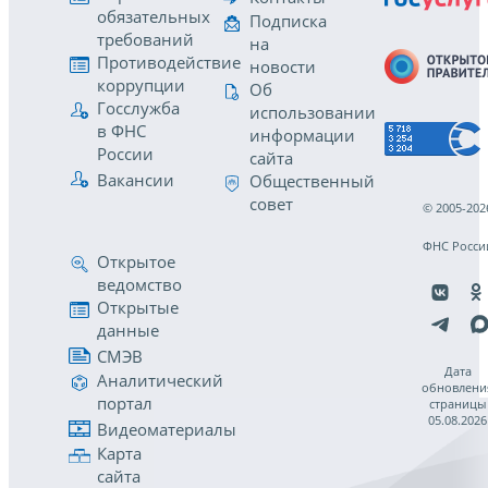
обязательных
Подписка
требований
на
Противодействие
новости
коррупции
Об
Госслужба
использовании
в ФНС
информации
России
сайта
Вакансии
Общественный
совет
© 2005-202
ФНС Росси
Открытое
ведомство
Открытые
данные
СМЭВ
Дата
Аналитический
обновлени
портал
страницы
05.08.2026
Видеоматериалы
Карта
сайта