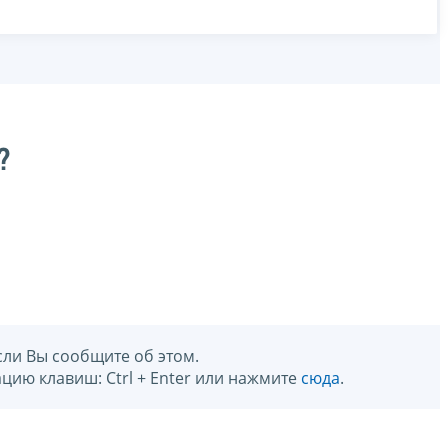
?
сли Вы сообщите об этом.
цию клавиш: Ctrl + Enter или нажмите
сюда
.