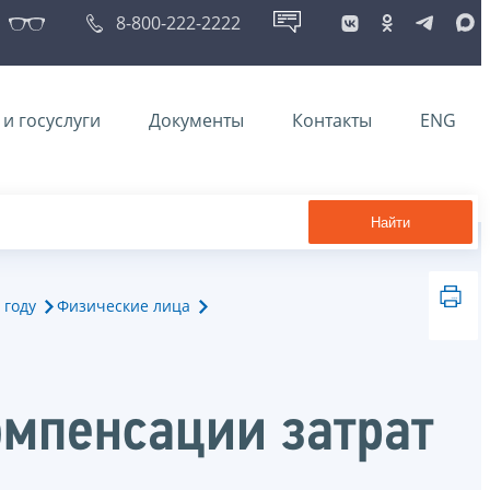
8-800-222-2222
и госуслуги
Документы
Контакты
ENG
Найти
 году
Физические лица
омпенсации затрат