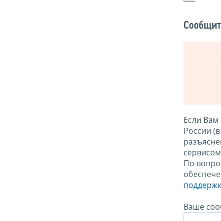
Сообщит
Если Вам
России (
разъясне
сервисо
По вопро
обеспече
поддержк
Ваше соо