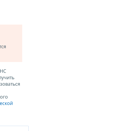
тся
ФНС
лучить
зоваться
ого
ческой