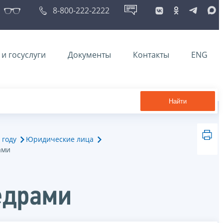
8-800-222-2222
и госуслуги
Документы
Контакты
ENG
Найти
 году
Юридические лица
ами
едрами