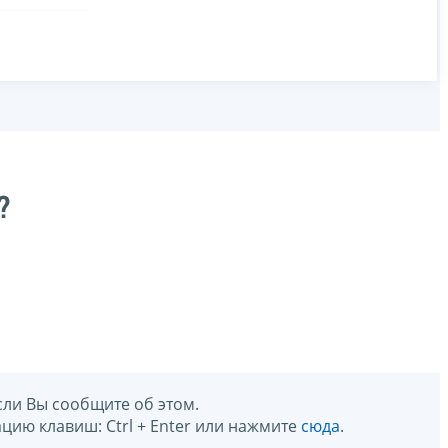
?
сли Вы сообщите об этом.
цию клавиш: Ctrl + Enter или нажмите
сюда
.