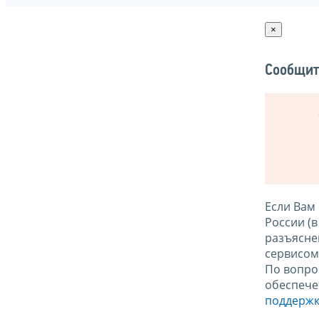
×
Сообщит
Если Вам
России (
разъясне
сервисо
По вопро
обеспече
поддержк