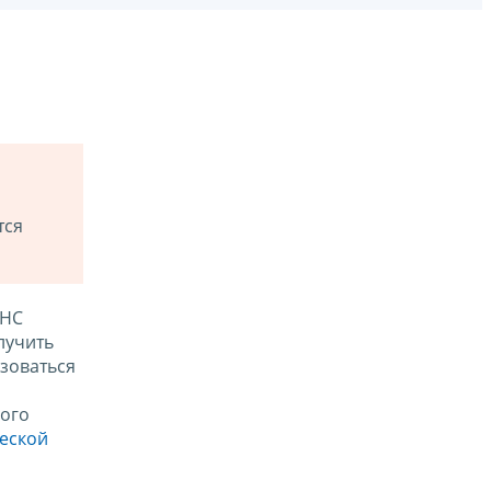
тся
ФНС
лучить
зоваться
ого
ческой