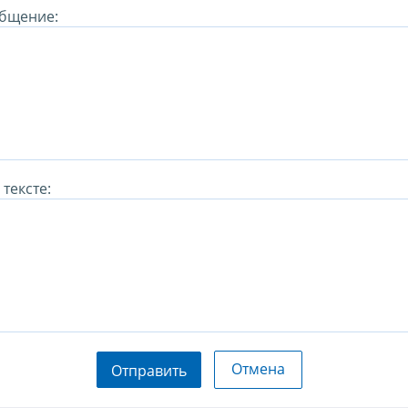
бщение:
тексте:
Отмена
Отправить