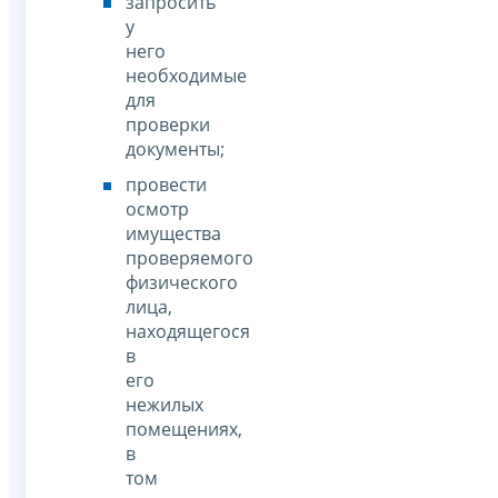
запросить
у
него
необходимые
для
проверки
документы;
провести
осмотр
имущества
проверяемого
физического
лица,
находящегося
в
его
нежилых
помещениях,
в
том