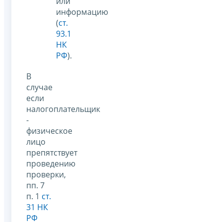
или
информацию
(
ст.
93.1
НК
РФ
).
В
случае
если
налогоплательщик
-
физическое
лицо
препятствует
проведению
проверки,
пп. 7
п. 1
ст.
31 НК
РФ