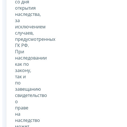
со дня
открытия
наследства,
за
исключением
случаев,
предусмотренных
ГК РФ.
При
наследовании
как по
закону,
так и
по
завещанию
свидетельство
о
праве
на
наследство
может