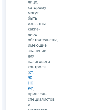
лицо,
которому
могут
быть
известны
какие-
либо
обстоятельства,
имеющие
значение
для
налогового
контроля
(
ст.
90
НК
РФ
),
привлечь
специалистов
и
экспертов