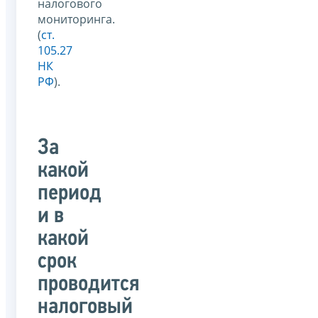
налогового
мониторинга.
(
ст.
105.27
НК
РФ
).
За
какой
период
и в
какой
срок
проводится
налоговый