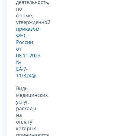
деятельность,
по
форме,
утвержденной
приказом
ФНС
России
от
08.11.2023
№
ЕА-7-
11/824@
.
Виды
медицинских
услуг,
расходы
на
оплату
которых
принимаются