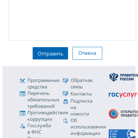
Отмена
Отправить
Программные
Обратная
средства
связь
Перечень
Контакты
обязательных
Подписка
требований
на
Противодействие
новости
коррупции
Об
Госслужба
использовании
в ФНС
информации