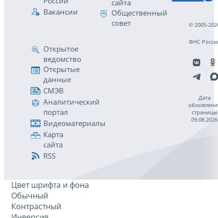
России
сайта
Вакансии
Общественный
совет
© 2005-202
ФНС Росси
Открытое
ведомство
Открытые
данные
СМЭВ
Дата
Аналитический
обновлени
портал
страницы
09.08.2026
Видеоматериалы
Карта
сайта
RSS
Цвет шрифта и фона
Обычный
Контрастный
Инверсия