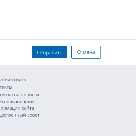
Отмена
Отправить
атная связь
такты
писка на новости
использовании
ормации сайта
ественный совет