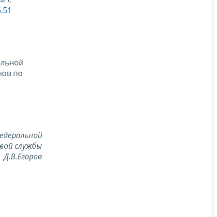
6.51
альной
нов по
едеральной
вой службы
Д.В.Егоров