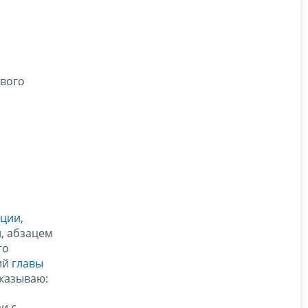
ового
ации
,
и
, абзацем
го
ий
главы
казываю:
и с