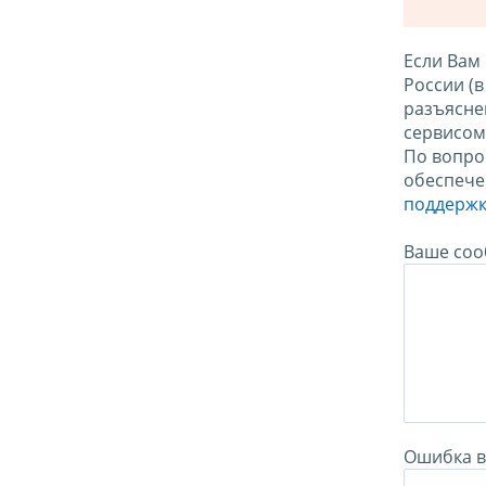
Если Вам
России (
разъясне
сервисо
По вопро
обеспече
поддержк
Ваше соо
Ошибка в 