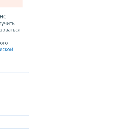
ФНС
лучить
зоваться
ого
ческой