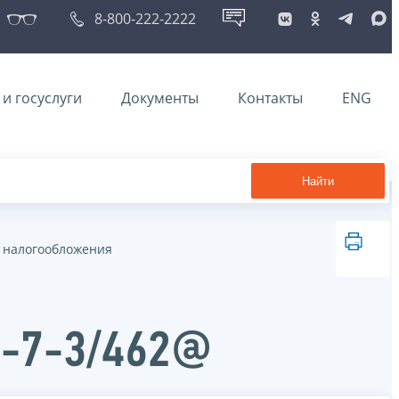
8-800-222-2222
и госуслуги
Документы
Контакты
ENG
Найти
 налогообложения
Д-7-3/462@