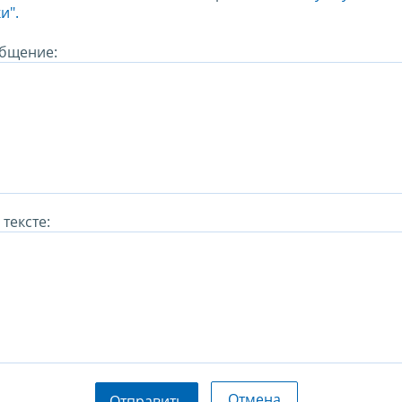
и".
бщение:
тексте:
Отмена
Отправить