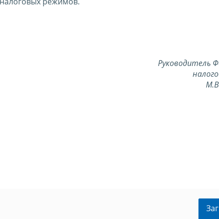
налоговых режимов.
Руководитель Ф
налого
М.
Заг