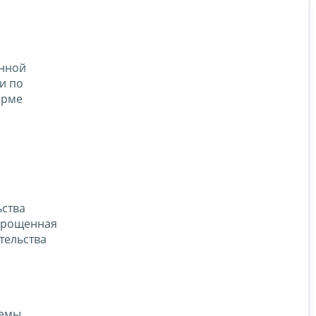
енной
и по
орме
ьства
Упрощенная
тельства
темы