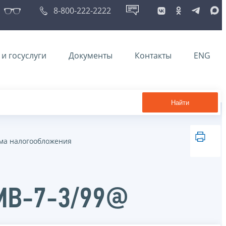
8-800-222-2222
и госуслуги
Документы
Контакты
ENG
Найти
ма налогообложения
ММВ-7-3/99@