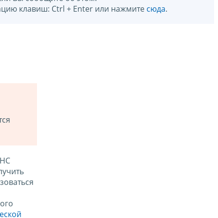
цию клавиш: Ctrl + Enter или нажмите
сюда
.
тся
ФНС
лучить
зоваться
ого
ческой