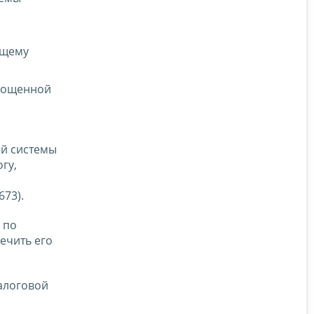
ящему
прощенной
ой системы
гу,
73).
 по
ечить его
алоговой