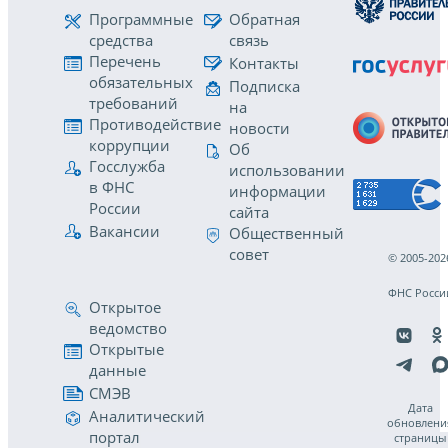
Программные
Обратная
средства
связь
Перечень
Контакты
обязательных
Подписка
требований
на
Противодействие
новости
коррупции
Об
Госслужба
использовании
в ФНС
информации
России
сайта
Вакансии
Общественный
совет
© 2005-202
ФНС Росси
Открытое
ведомство
Открытые
данные
СМЭВ
Дата
Аналитический
обновлени
портал
страницы