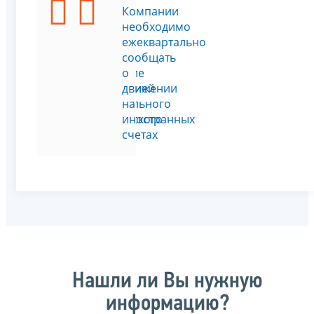
Я
Компании
хочу
необходимо
узнать
ежеквартально
про
сообщать
открытие
о
компанией
движении
специального
на
банковского
иностранных
счёта
счетах
Нашли ли Вы нужную
информацию?