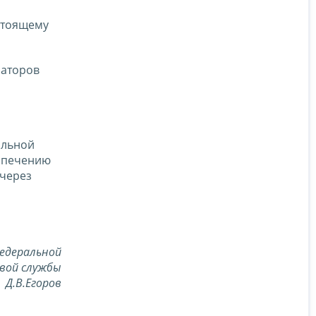
стоящему
раторов
альной
спечению
 через
едеральной
вой службы
Д.В.Егоров