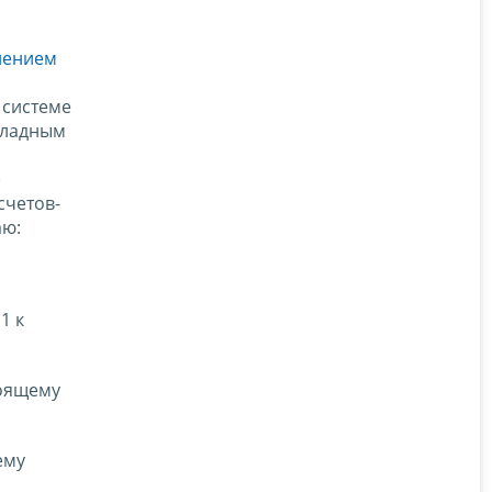
лением
 системе
кладным
)
счетов-
аю:
1 к
тоящему
ему