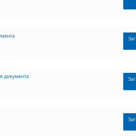
умента
Заг
я документа
Заг
Заг