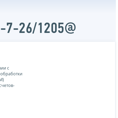
Д-7-26/1205@
ии с
 обработки
М)
счетов-