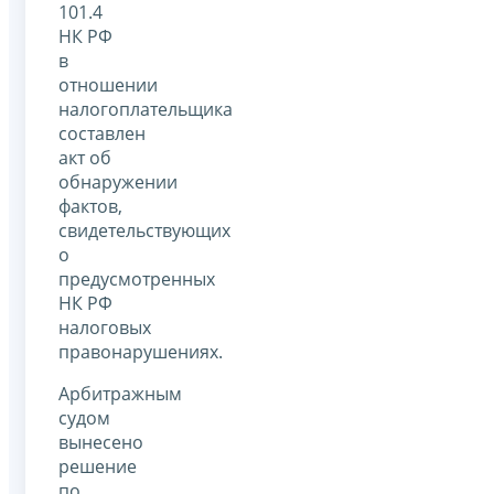
101.4
НК РФ
в
отношении
налогоплательщика
составлен
акт об
обнаружении
фактов,
свидетельствующих
о
предусмотренных
НК РФ
налоговых
правонарушениях.
Арбитражным
судом
вынесено
решение
по