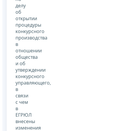
делу
об
открытии
процедуры
конкурсного
производства
в
отношении
общества
и об
утверждении
конкурсного
управляющего,
в
связи
с чем
в
ЕГРЮЛ
внесены
изменения