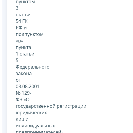
пунктом
3
статьи
54 ГК
РФ и
подпунктом
«в»
пункта
1 статьи
5
Федерального
закона
от
08.08.2001
№ 129-
ФЗ «О
государственной регистрации
юридических
лиц и
индивидуальных
предпринимателей»