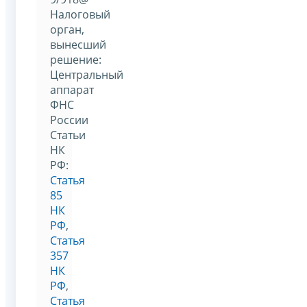
Налоговый
орган,
вынесший
решение:
Центральный
аппарат
ФНС
России
Статьи
НК
РФ:
Статья
85
НК
РФ
,
Статья
357
НК
РФ
,
Статья