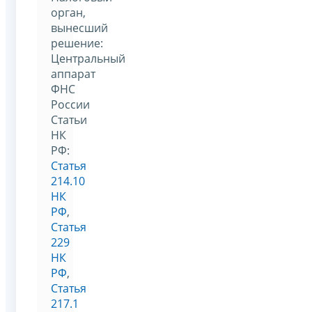
орган,
вынесший
решение:
Центральный
аппарат
ФНС
России
Статьи
НК
РФ:
Статья
214.10
НК
РФ
,
Статья
229
НК
РФ
,
Статья
217.1