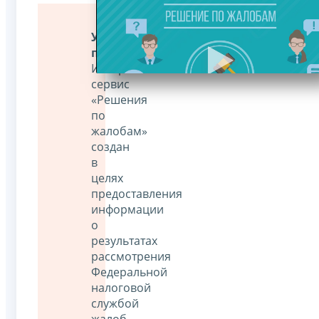
Уважаемые
пользователи!
Интернет-
сервис
«Решения
по
жалобам»
создан
в
целях
предоставления
информации
о
результатах
рассмотрения
Федеральной
налоговой
службой
жалоб