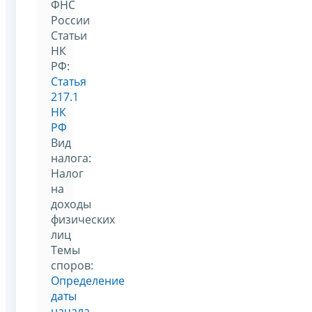
ФНС
России
Статьи
НК
РФ:
Статья
217.1
НК
РФ
Вид
налога:
Налог
на
доходы
физических
лиц
Темы
споров:
Определение
даты
начала