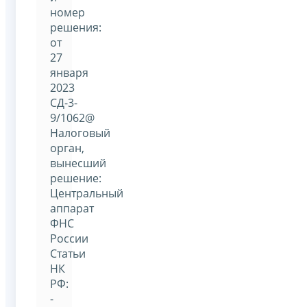
номер
решения:
от
27
января
2023
СД-3-
9/1062@
Налоговый
орган,
вынесший
решение:
Центральный
аппарат
ФНС
России
Статьи
НК
РФ:
-