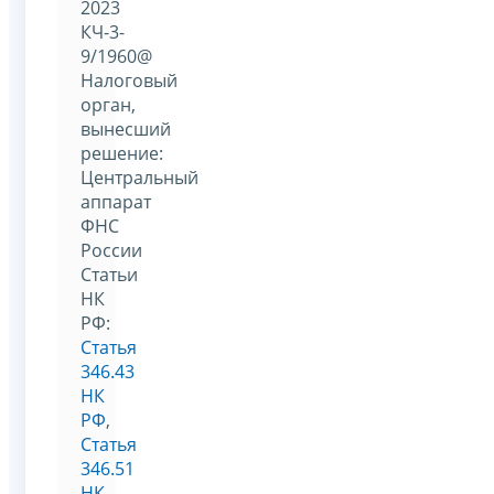
2023
КЧ-3-
9/1960@
Налоговый
орган,
вынесший
решение:
Центральный
аппарат
ФНС
России
Статьи
НК
РФ:
Статья
346.43
НК
РФ
,
Статья
346.51
НК