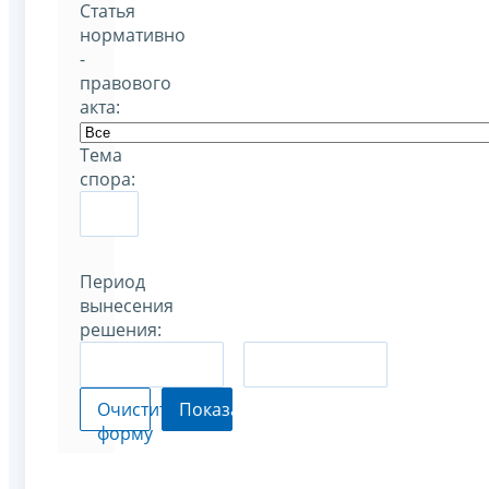
Статья
нормативно
-
правового
акта:
Тема
спора:
Период
вынесения
решения:
–
Очистить
Показать
форму