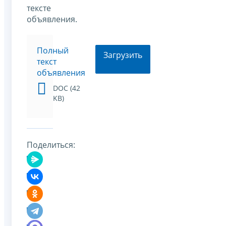
тексте
объявления.
Полный
Загрузить
текст
объявления
DOC (42
KB)
Поделиться: