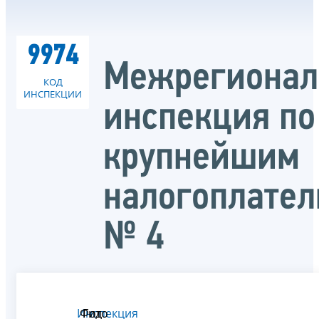
9974
Межрегионал
КОД
ИНСПЕКЦИИ
инспекция по
крупнейшим
налогоплате
№ 4
Инспекция
Фото
Гид