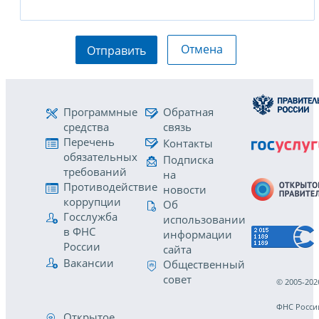
Отмена
Отправить
Программные
Обратная
средства
связь
Перечень
Контакты
обязательных
Подписка
требований
на
Противодействие
новости
коррупции
Об
Госслужба
использовании
в ФНС
информации
России
сайта
Вакансии
Общественный
совет
© 2005-202
ФНС Росси
Открытое