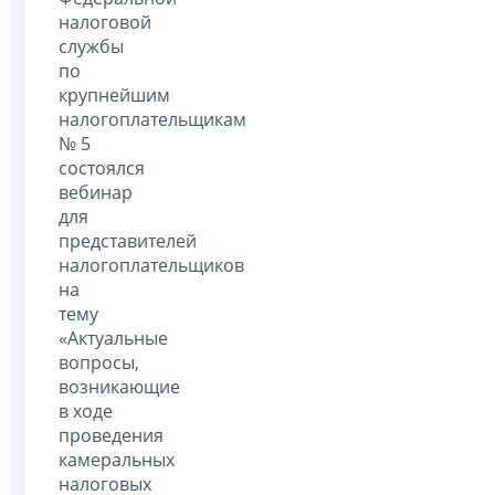
налоговой
службы
по
крупнейшим
налогоплательщикам
№ 5
состоялся
вебинар
для
представителей
налогоплательщиков
на
тему
«Актуальные
вопросы,
возникающие
в ходе
проведения
камеральных
налоговых