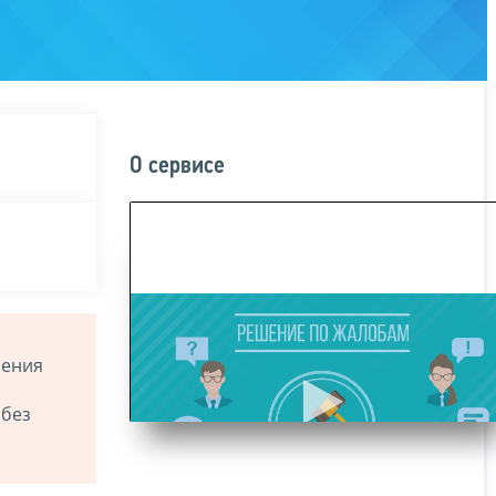
О сервисе
ления
 без