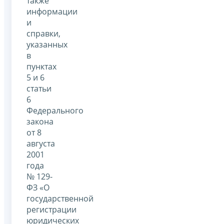
также
информации
и
справки,
указанных
в
пунктах
5 и 6
статьи
6
Федерального
закона
от 8
августа
2001
года
№ 129-
ФЗ «О
государственной
регистрации
юридических