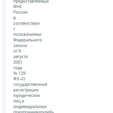
предоставляемых
ФНС
России
в
соответствии
с
положениями
Федерального
закона
от 8
августа
2001
года
№ 129-
ФЗ «О
государственной
регистрации
юридических
лиц и
индивидуальных
предпринимателей»