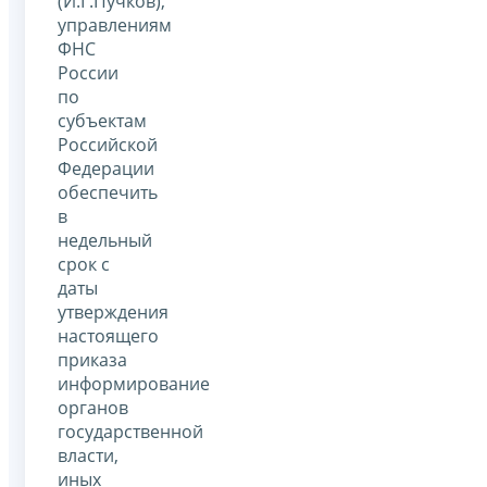
(И.Г.Пучков),
управлениям
ФНС
России
по
субъектам
Российской
Федерации
обеспечить
в
недельный
срок с
даты
утверждения
настоящего
приказа
информирование
органов
государственной
власти,
иных