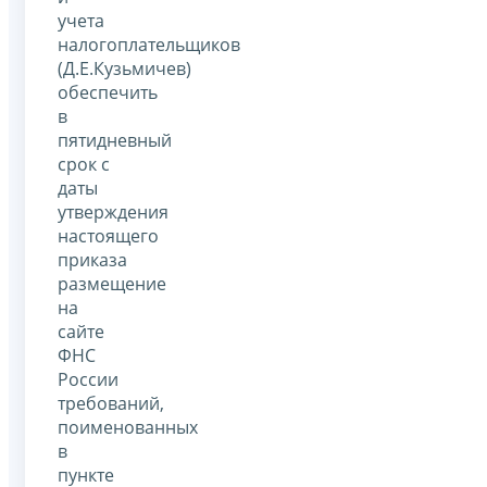
учета
налогоплательщиков
(Д.Е.Кузьмичев)
обеспечить
в
пятидневный
срок с
даты
утверждения
настоящего
приказа
размещение
на
сайте
ФНС
России
требований,
поименованных
в
пункте