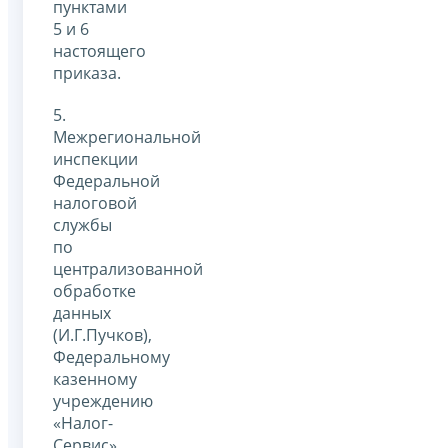
пунктами
5 и 6
настоящего
приказа.
5.
Межрегиональной
инспекции
Федеральной
налоговой
службы
по
централизованной
обработке
данных
(И.Г.Пучков),
Федеральному
казенному
учреждению
«Налог-
Сервис»