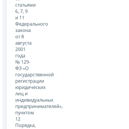
статьями
6, 7, 9
и 11
Федерального
закона
от 8
августа
2001
года
№ 129-
ФЗ «О
государственной
регистрации
юридических
лиц и
индивидуальных
предпринимателей»,
пунктом
12
Порядка,