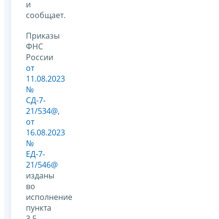
и
сообщает.
Приказы
ФНС
России
от
11.08.2023
№
СД-7-
21/534@
,
от
16.08.2023
№
ЕД-7-
21/546@
изданы
во
исполнение
пункта
3.5