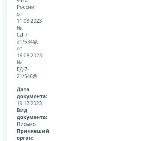
России
от
11.08.2023
№
СД-7-
21/534@,
от
16.08.2023
№
ЕД-7-
21/546@
Дата
документа:
19.12.2023
Вид
документа:
Письмо
Принявший
орган: