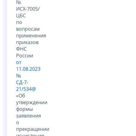
№
ИСХ-7005/
ЦБС
по
вопросам
применения
приказов
ФНС
России
от
11.08.2023
№
СД-7-
21/534@
«Об
утверждении
формы
заявления
о
прекращении
исчисления