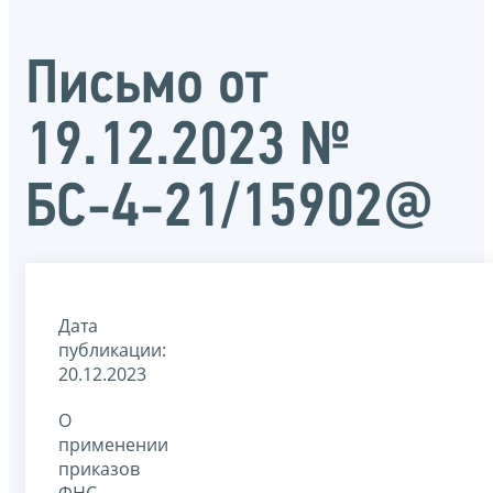
Письмо от
19.12.2023 №
БС-4-21/15902@
Дата
публикации:
20.12.2023
О
применении
приказов
ФНС