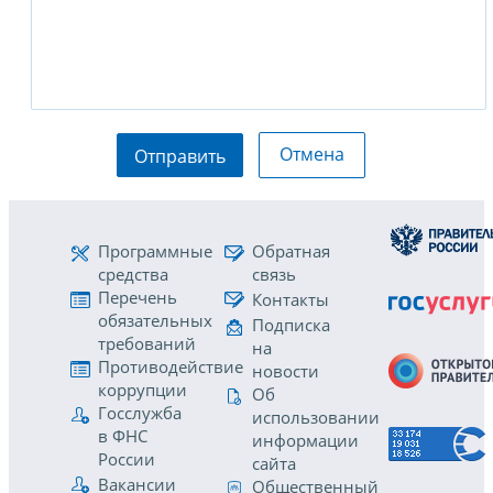
Отмена
Отправить
Программные
Обратная
средства
связь
Перечень
Контакты
обязательных
Подписка
требований
на
Противодействие
новости
коррупции
Об
Госслужба
использовании
в ФНС
информации
России
сайта
Вакансии
Общественный