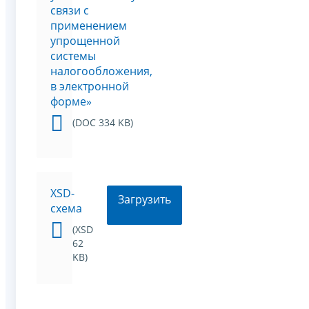
связи с
применением
упрощенной
системы
налогообложения,
в электронной
форме»
(DOC 334 KB)
XSD-
Загрузить
схема
(XSD
62
KB)