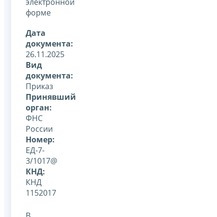
электронной
форме
Дата
документа:
26.11.2025
Вид
документа:
Приказ
Принявший
орган:
ФНС
России
Номер:
ЕД-7-
3/1017@
КНД:
КНД
1152017
В