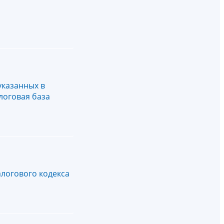
указанных в
логовая база
алогового кодекса