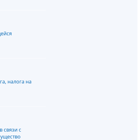
щейся
а, налога на
 связи с
мущество