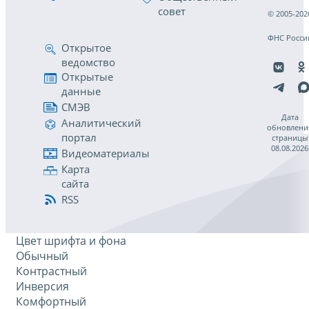
совет
© 2005-202
ФНС Росси
Открытое
ведомство
Открытые
данные
СМЭВ
Дата
Аналитический
обновлени
портал
страницы
08.08.2026
Видеоматериалы
Карта
сайта
RSS
Цвет шрифта и фона
Обычный
Контрастный
Инверсия
Комфортный