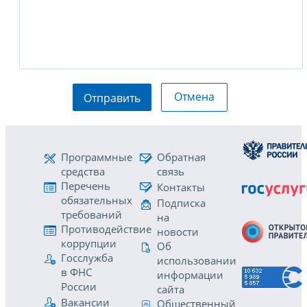
Отмена
Отправить
Программные
Обратная
средства
связь
Перечень
Контакты
обязательных
Подписка
требований
на
Противодействие
новости
коррупции
Об
Госслужба
использовании
в ФНС
информации
России
сайта
Вакансии
Общественный