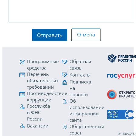
Отмена
Отправить
Программные
Обратная
средства
связь
Перечень
Контакты
обязательных
Подписка
требований
на
Противодействие
новости
коррупции
Об
Госслужба
использовании
в ФНС
информации
России
сайта
Вакансии
Общественный
совет
© 2005-202