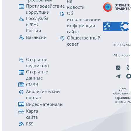
на
Противодействие
новости
коррупции
Об
Госслужба
использовании
в ФНС
информации
России
сайта
Вакансии
Общественный
совет
© 2005-202
ФНС Росси
Открытое
ведомство
Открытые
данные
СМЭВ
Дата
Аналитический
обновлени
портал
страницы
08.08.2026
Видеоматериалы
Карта
сайта
RSS