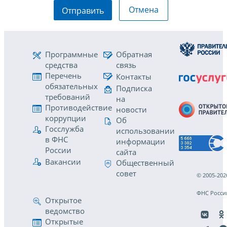
Отмена
Отправить
Программные
Обратная
средства
связь
Перечень
Контакты
обязательных
Подписка
требований
на
Противодействие
новости
коррупции
Об
Госслужба
использовании
в ФНС
информации
России
сайта
Вакансии
Общественный
совет
© 2005-202
ФНС Росси
Открытое
ведомство
Открытые