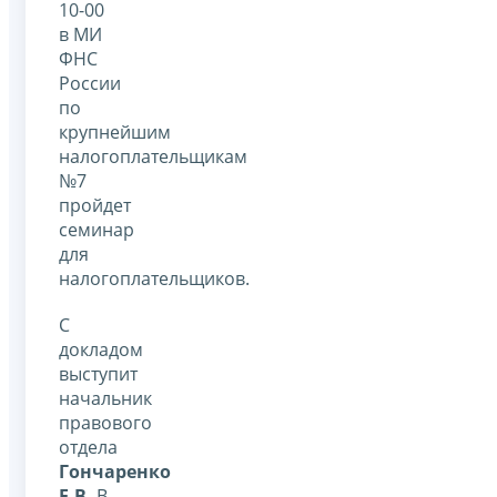
10-00
в МИ
ФНС
России
по
крупнейшим
налогоплательщикам
№7
пройдет
семинар
для
налогоплательщиков.
С
докладом
выступит
начальник
правового
отдела
Гончаренко
Е.В.
В