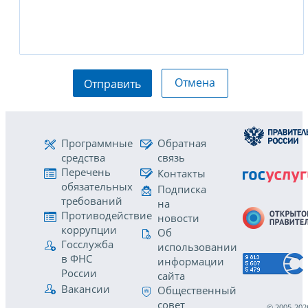
Отмена
Отправить
Программные
Обратная
средства
связь
Перечень
Контакты
обязательных
Подписка
требований
на
Противодействие
новости
коррупции
Об
Госслужба
использовании
в ФНС
информации
России
сайта
Вакансии
Общественный
совет
© 2005-202