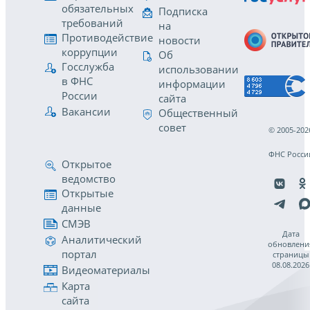
обязательных
Подписка
требований
на
Противодействие
новости
коррупции
Об
Госслужба
использовании
в ФНС
информации
России
сайта
Вакансии
Общественный
совет
© 2005-202
ФНС Росси
Открытое
ведомство
Открытые
данные
СМЭВ
Дата
Аналитический
обновлени
портал
страницы
08.08.2026
Видеоматериалы
Карта
сайта