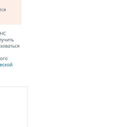
тся
ФНС
лучить
зоваться
ого
ческой