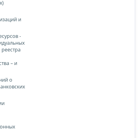
х)
изаций и
сурсов -
видуальных
 реестра
тва – и
ний о
банковских
ии
ионных