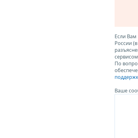
Если Вам
России (
разъясне
сервисо
По вопро
обеспече
поддержк
Ваше соо