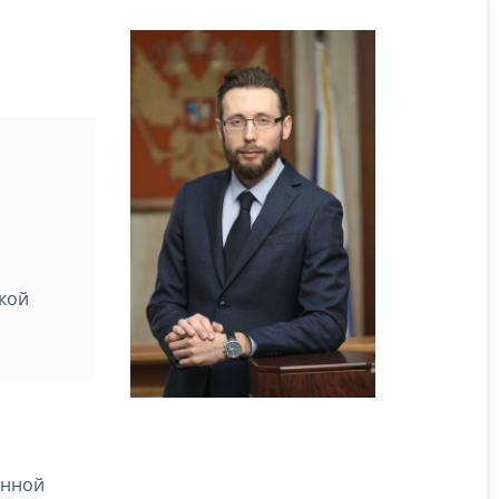
кой
енной