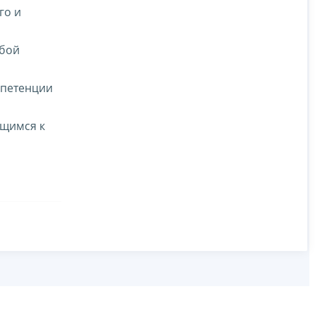
го и
жбой
мпетенции
ящимся к