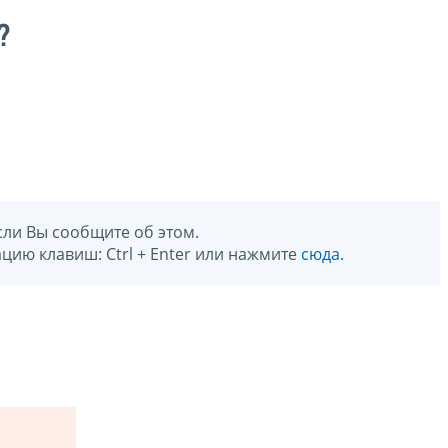
?
сли Вы сообщите об этом.
цию клавиш: Ctrl + Enter или нажмите
сюда
.