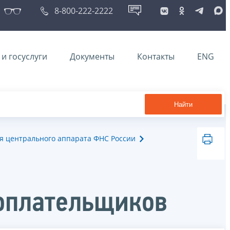
8-800-222-2222
и госуслуги
Документы
Контакты
ENG
Найти
я центрального аппарата ФНС России
гоплательщиков