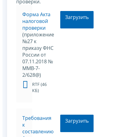
проверки.
Форма Акта
Загрузить
налоговой
проверки
(приложение
№27 к
приказу ФНС
России от
07.11.2018 №
ММВ-7-
2/628@)
RTF (46
КБ)
Требования
Загрузить
к
составлению