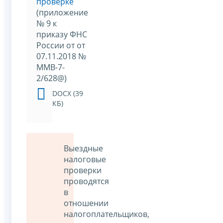
проверке
(приложение
№ 9 к
приказу ФНС
России от от
07.11.2018 №
ММВ-7-
2/628@)
DOCX (39
КБ)
Выездные
налоговые
проверки
проводятся
в
отношении
налогоплательщиков,