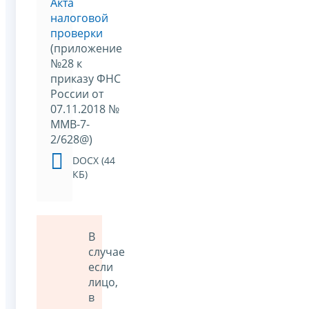
Акта
налоговой
проверки
(приложение
№28 к
приказу ФНС
России от
07.11.2018 №
ММВ-7-
2/628@)
DOCX (44
КБ)
В
случае
если
лицо,
в