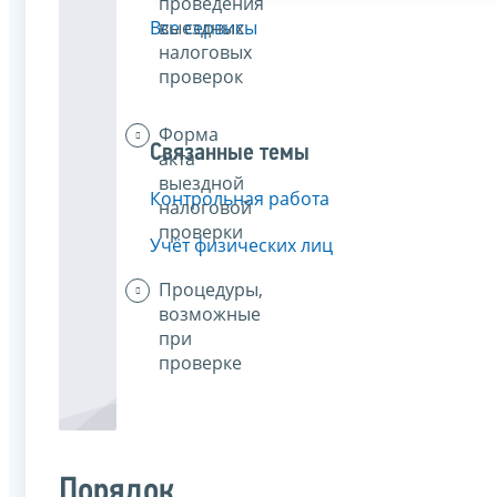
проведения
выездных
Все сервисы
налоговых
проверок
Форма
Связанные темы
акта
выездной
Контрольная работа
налоговой
проверки
Учёт физических лиц
Процедуры,
возможные
при
проверке
Порядок