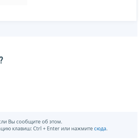
?
сли Вы сообщите об этом.
цию клавиш: Ctrl + Enter или нажмите
сюда
.