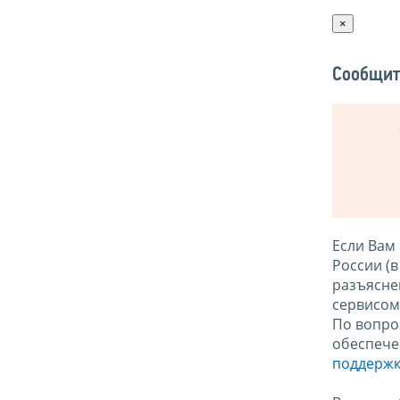
×
Сообщит
Если Вам
России (
разъясне
сервисо
По вопро
обеспече
поддержк