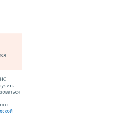
тся
ФНС
лучить
зоваться
ого
ческой