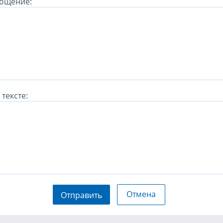
бщение:
тексте:
Отмена
Отправить