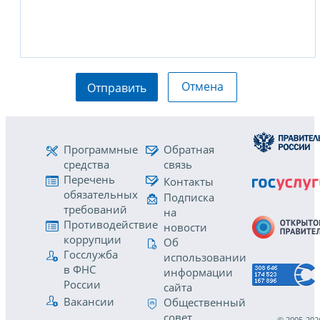
Отмена
Отправить
Программные
Обратная
средства
связь
Перечень
Контакты
обязательных
Подписка
требований
на
Противодействие
новости
коррупции
Об
Госслужба
использовании
в ФНС
информации
России
сайта
Вакансии
Общественный
совет
© 2005-202