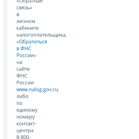
«Обратная
связь»
в
личном
кабинете
налогоплательщика,
«
Обратиться
в ФНС
России
»
на
сайте
ФНС
России
www.nalog.gov.ru
,
либо
по
единому
номеру
контакт-
центра
8-800-