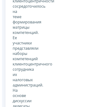
клиентоцентричности
сосредоточилось
на
теме
формирования
матрицы
компетенций.
Ее
участники
представляли
наборы
компетенций
клиентоцентричного
сотрудника
их
налоговых
администраций.
На
основе
дискуссии
делегаты