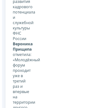
развития
кадрового
потенциала
и
служебной
культуры
ФНС
России
Вероника
Прищепа
отметила:
«Молодёжный
форум
проходит
уже в
третий
раз и
впервые
на
территории
другого