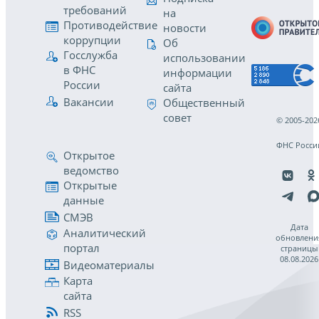
требований
на
Противодействие
новости
коррупции
Об
Госслужба
использовании
в ФНС
информации
России
сайта
Вакансии
Общественный
совет
© 2005-202
ФНС Росси
Открытое
ведомство
Открытые
данные
СМЭВ
Дата
Аналитический
обновлени
портал
страницы
08.08.2026
Видеоматериалы
Карта
сайта
RSS