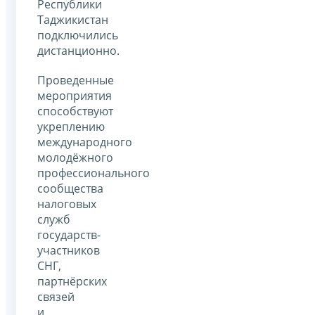
Республики
Таджикистан
подключились
дистанционно.
Проведенные
мероприятия
способствуют
укреплению
международного
молодёжного
профессионального
сообщества
налоговых
служб
государств-
участников
СНГ,
партнёрских
связей
и