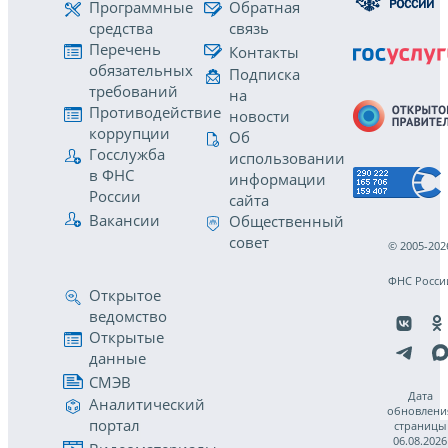
Программные
Обратная
средства
связь
Перечень
Контакты
обязательных
Подписка
требований
на
Противодействие
новости
коррупции
Об
Госслужба
использовании
в ФНС
информации
России
сайта
Вакансии
Общественный
совет
© 2005-202
ФНС Росси
Открытое
ведомство
Открытые
данные
СМЭВ
Дата
Аналитический
обновлени
портал
страницы
06.08.2026