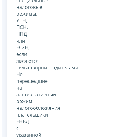
специальные
налоговые
режимы:
УСН,
ПСН,
НПД
или
ЕСХН,
если
являются
сельхозпроизводителями.
Не
перешедшие
на
альтернативный
режим
налогообложения
плательщики
ЕНВД
с
указанной