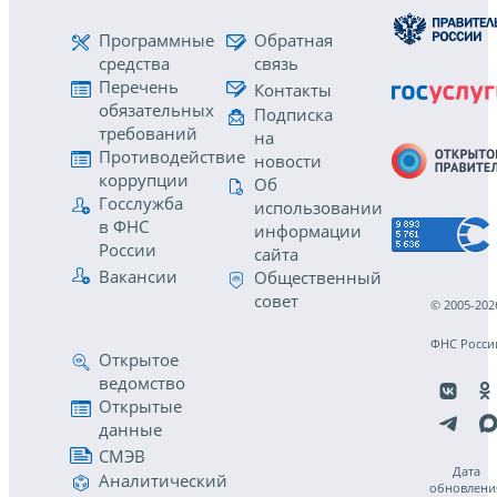
Программные
Обратная
средства
связь
Перечень
Контакты
обязательных
Подписка
требований
на
Противодействие
новости
коррупции
Об
Госслужба
использовании
в ФНС
информации
России
сайта
Вакансии
Общественный
совет
© 2005-202
ФНС Росси
Открытое
ведомство
Открытые
данные
СМЭВ
Дата
Аналитический
обновлени