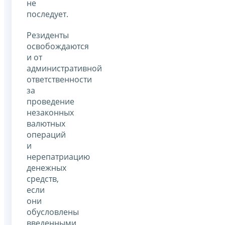
не
последует.
Резиденты
освобождаются
и от
административной
ответственности
за
проведение
незаконных
валютных
операций
и
нерепатриацию
денежных
средств,
если
они
обусловлены
введенными