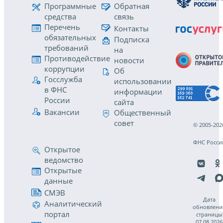
Программные
Обратная
средства
связь
Перечень
Контакты
обязательных
Подписка
требований
на
Противодействие
новости
коррупции
Об
Госслужба
использовании
в ФНС
информации
России
сайта
Вакансии
Общественный
совет
© 2005-202
ФНС Росси
Открытое
ведомство
Открытые
данные
СМЭВ
Дата
Аналитический
обновлени
портал
страницы
07.08.2026