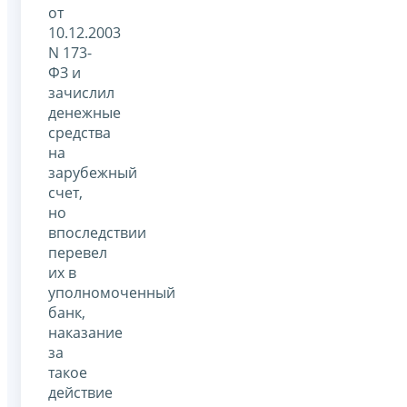
от
10.12.2003
N 173-
ФЗ и
зачислил
денежные
средства
на
зарубежный
счет,
но
впоследствии
перевел
их в
уполномоченный
банк,
наказание
за
такое
действие