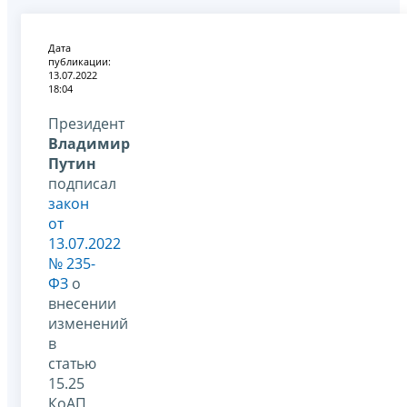
Дата
публикации:
13.07.2022
18:04
Президент
Владимир
Путин
подписал
закон
от
13.07.2022
№ 235-
ФЗ
о
внесении
изменений
в
статью
15.25
КоАП