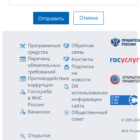
Отмена
Отправить
Программные
Обратная
средства
связь
Перечень
Контакты
обязательных
Подписка
требований
на
Противодействие
новости
коррупции
Об
Госслужба
использовании
в ФНС
информации
России
сайта
Вакансии
Общественный
совет
© 2005-202
ФНС Росси
Открытое