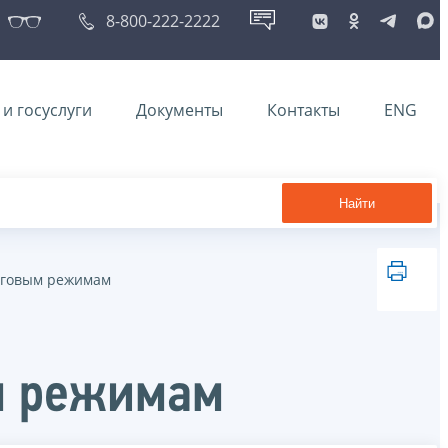
8-800-222-2222
и госуслуги
Документы
Контакты
ENG
Найти
логовым режимам
м режимам