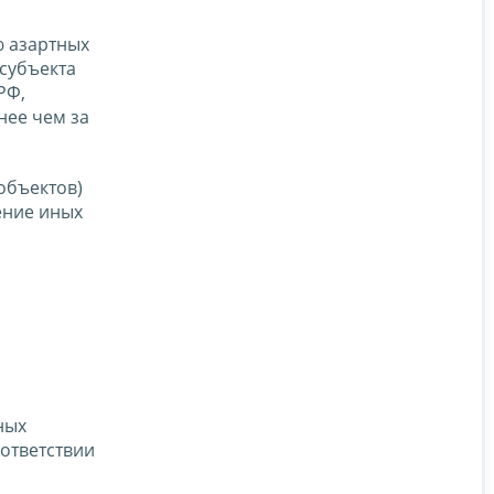
ю азартных
 субъекта
РФ,
нее чем за
объектов)
ение иных
ных
ответствии