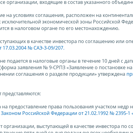
се организации, входящие в состав указанного объедин
ние на условиях соглашения, расположен на континента
ах исключительной экономической зоны Российской Фед
ится в налоговом органе по его местонахождению.
ступающих в качестве инвестора по соглашению или оп
17.03.2004 № САЭ-3-09/207.
не подается в налоговые органы в течение 10 дней с дат
(форма заявления № 9-СРПЗ «Заявление о постановке на 
нении соглашения о разделе продукции» утверждена
пр
т представляются:
а на предоставление права пользования участком недр 
с
Законом Российской Федерации от 21.02.1992 № 2395-1 
ет организации, выступающей в качестве инвестора по 
в течение пяти дней со дня подачи ею всех необходимы