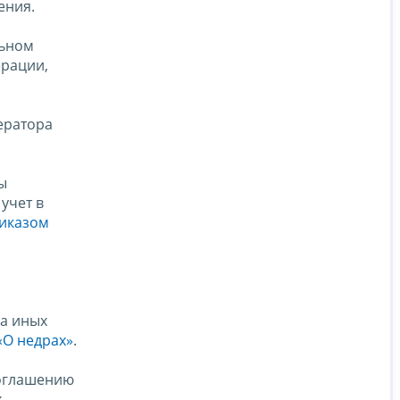
ения.
льном
ерации,
ератора
ы
учет в
иказом
на иных
«О недрах»
.
соглашению
х