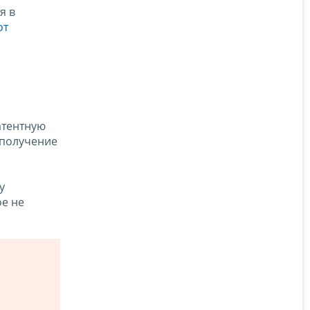
я в
от
атентную
 получение
у
ое не