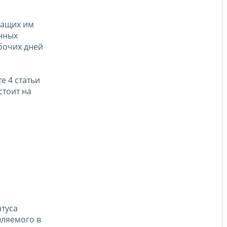
жащих им
енных
абочих дней
 4 статьи
стоит на
атуса
вляемого в