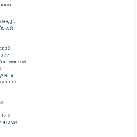
енной
 недр,
йской
ской
ории
Российской
о
учет в
либо по
ся
ацию
м этими