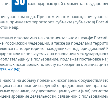
30
ечение
календарных дней с момента государств
ие участком недр. При этом местом нахождения участка
ние, признается территория субъекта (субъектов) Росси
сток недр.
лезных ископаемых на континентальном шельфе Россий
е Российской Федерации, а также за пределами террит
вляется на территориях, находящихся под юрисдикцией 
ударств или используемых на основании международног
огоплательщику в пользование, подлежат постановке на 
олезных ископаемых по месту нахождения организации 
и 335 НК РФ
).
ка налога на добычу полезных ископаемых осуществляет
щика на основании сведений о предоставлении прав на
емых органами, осуществляющими учет и (или) регистр
ицензирование деятельности, связанной с пользование