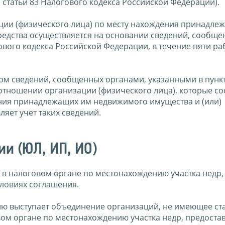
 статьи 83 Налогового кодекса Российской Федерации).
ации (физического лица) по месту нахождения принадле
редства осуществляется на основании сведений, сообщ
гового кодекса Российской Федерации, в течение пяти р
м сведений, сообщенных органами, указанными в пункте
отношении организации (физического лица), которые со
ения принадлежащих им недвижимого имущества и (или)
яет учет таких сведений.
ии (ЮЛ, ИП, ИО)
 в налоговом органе по местонахождению участка недр,
словиях соглашения.
нию выступает объединение организаций, не имеющее ст
вом органе по местонахождению участка недр, предоста