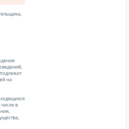
тельщика,
ождения
сведений,
 подлежит
ей на
аходящихся
 числе в
ния,
ущества,