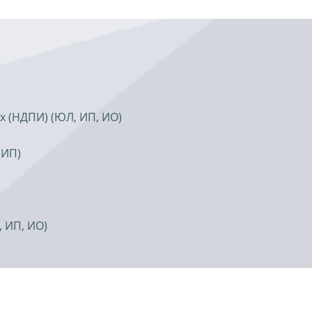
х (НДПИ) (ЮЛ, ИП, ИО)
(ИП)
 ИП, ИО)