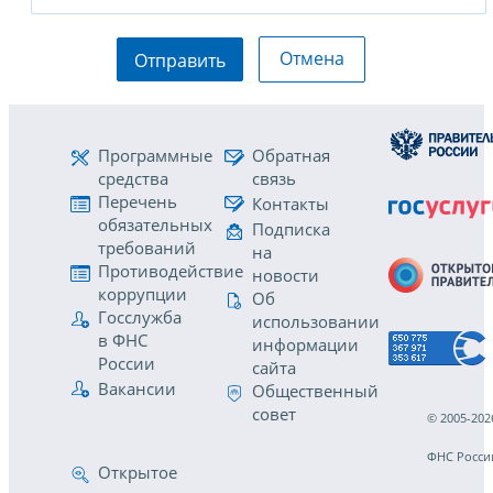
Отмена
Отправить
Программные
Обратная
средства
связь
Перечень
Контакты
обязательных
Подписка
требований
на
Противодействие
новости
коррупции
Об
Госслужба
использовании
в ФНС
информации
России
сайта
Вакансии
Общественный
совет
© 2005-202
ФНС Росси
Открытое