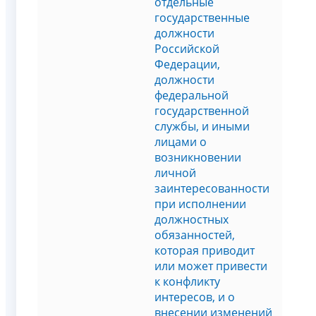
отдельные
государственные
должности
Российской
Федерации,
должности
федеральной
государственной
службы, и иными
лицами о
возникновении
личной
заинтересованности
при исполнении
должностных
обязанностей,
которая приводит
или может привести
к конфликту
интересов, и о
внесении изменений