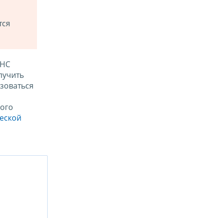
тся
ФНС
лучить
зоваться
ого
ческой