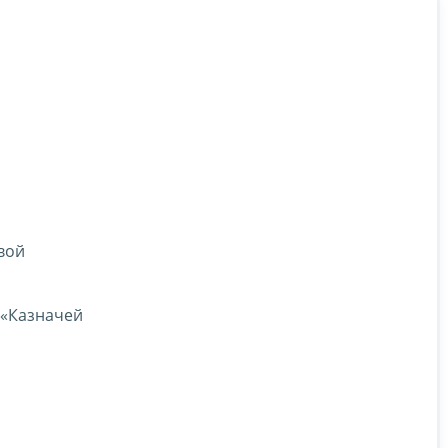
вой
 «Казначей