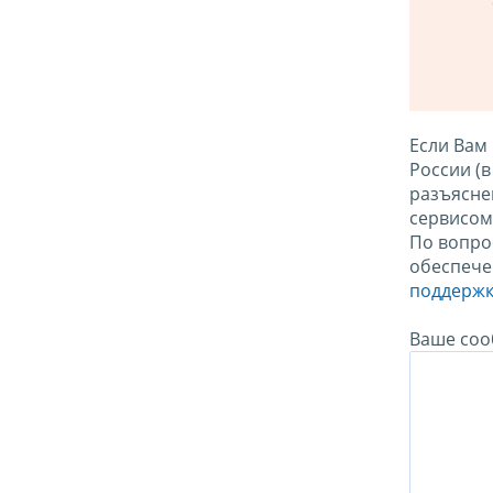
Если Вам
России (
разъясне
сервисо
По вопро
обеспече
поддержк
Ваше соо