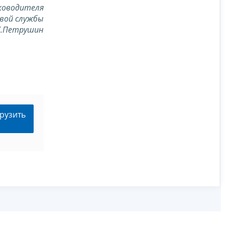
ководителя
вой службы
С.Петрушин
рузить