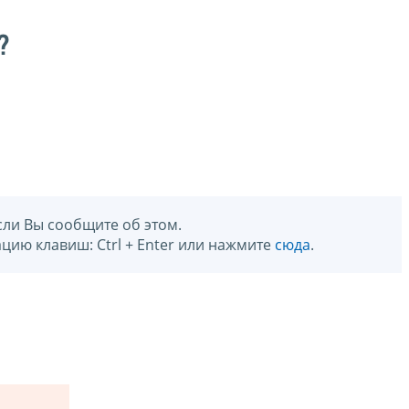
?
сли Вы сообщите об этом.
цию клавиш: Ctrl + Enter или нажмите
сюда
.