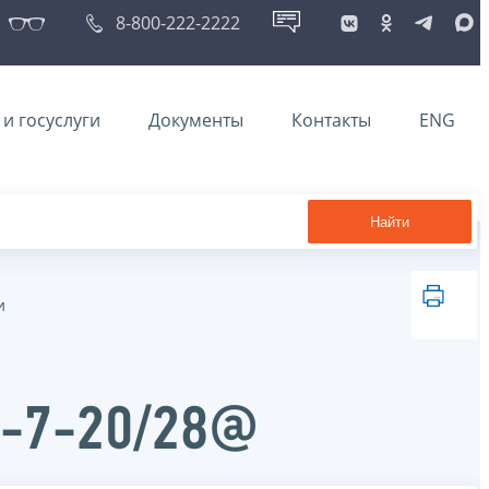
8-800-222-2222
и госуслуги
Документы
Контакты
ENG
Найти
и
А-7-20/28@